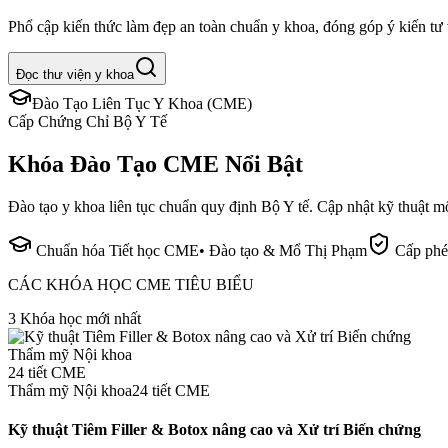
Phổ cập kiến thức làm đẹp an toàn chuẩn y khoa, đóng góp ý kiến tư
Đọc thư viện y khoa
Đào Tạo Liên Tục Y Khoa (CME)
Cấp Chứng Chỉ Bộ Y Tế
Khóa Đào Tạo CME Nổi Bật
Đào tạo y khoa liên tục chuẩn quy định Bộ Y tế. Cập nhật kỹ thuật 
Chuẩn hóa Tiết học CME
• Đào tạo & Mổ Thị Phạm
Cấp phé
CÁC KHÓA HỌC CME TIÊU BIỂU
3 Khóa học mới nhất
Thẩm mỹ Nội khoa
24
tiết CME
Thẩm mỹ Nội khoa
24
tiết CME
Kỹ thuật Tiêm Filler & Botox nâng cao và Xử trí Biến chứng